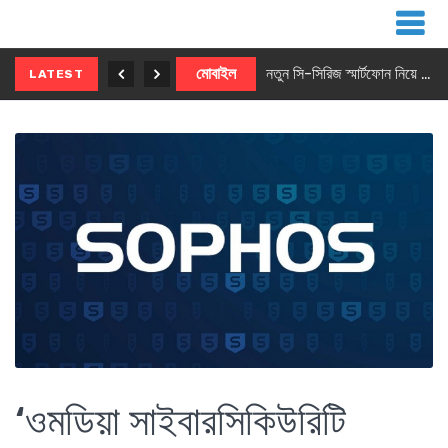
নতুন ৫জি মাস্টার ফোন আনছে ইনফিনিক্স
মোবাইল
নতুন সি-সিরিজ স্মার্টফোন নিয়ে আসছে রিয়েলমি
LATEST
‘ওমডিয়া সাইবারসিকিউরিটি