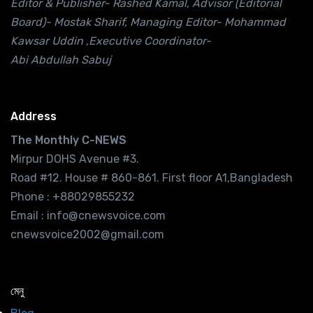
Editor & Publisher- Rashed Kamal, Advisor (Editorial
Board)- Mostak Sharif, Managing Editor- Mohammad
Kawsar Uddin ,Executive Coordinator-
Abi Abdullah Sabuj
Address
The Monthly C-NEWS
Mirpur DOHS Avenue #3.
Road #12. House # 860-861. First floor A1,Bangladesh
Phone : +88029855232
Email : info@cnewsvoice.com
cnewsvoice2002@gmail.com
মেনু