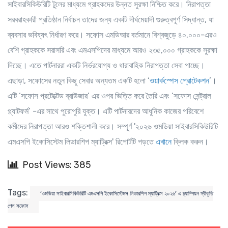
সাইবারসিকিউরিটি টুলের মাধ্যমে গ্রাহকদের উন্নত সুরক্ষা নিশ্চিত করে। নিরাপত্তা
সরবরাহকারী প্রতিষ্ঠান নির্বাচন তাদের জন্য একটি দীর্ঘমেয়াদী গুরুত্বপূর্ণ সিদ্ধান্ত, যা
ব্যবসার ভবিষ্যৎ নির্ধারণ করে। সফোস এমডিআর বর্তমানে বিশ্বজুড়ে ৪০,০০০-এরও
বেশি গ্রাহককে সরাসরি এবং এমএসপিদের মাধ্যমে আরও ২৩৫,০০০ গ্রাহককে সুরক্ষা
দিচ্ছে। এতে পার্টনাররা একটি নির্ভরযোগ্য ও ধারাবাহিক নিরাপত্তা সেবা পাচ্ছে।
এছাড়া, সফোসের নতুন কিছু সেবার অন্যতম একটি হলো ‘
ওয়ার্কস্পেস প্রোটেকশন
’।
এটি ‘সফোস প্রটেক্টেড ব্রাউজার’ এর ওপর ভিত্তি করে তৈরি এবং ‘সফোস সেন্ট্রাল
প্ল্যাটফর্ম’ -এর সাথে পুরোপুরি যুক্ত। এটি পার্টনারদের আধুনিক কাজের পরিবেশে
কর্মীদের নিরাপত্তা আরও শক্তিশালী করে। সম্পূর্ণ '২০২৬ ওমডিয়া সাইবারসিকিউরিটি
এমএসপি ইকোসিস্টেম লিডারশিপ ম্যাট্রিক্স' রিপোর্টটি পড়তে
এখানে
ক্লিক করুন।
Post Views: 385
Tags:
‘ওমডিয়া সাইবারসিকিউরিটি এমএসপি ইকোসিস্টেমস লিডারশিপ ম্যাট্রিক্স ২০২৬’ এ চ্যাম্পিয়ন স্বীকৃতি
পেল সফোস