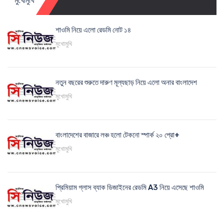
মুখোমুখি
শাওমি নিয়ে এলো রেডমি নোট ১৪
মুখোমুখি
নতুন বছরের শুরুতে দারুণ মূল্যছাড় নিয়ে এলো অনার বাংলাদেশ
মুখোমুখি
বাংলাদেশের বাজারে লঞ্চ হলো টেকনো স্পার্ক ২০ প্রো+
মুখোমুখি
প্রিমিয়াম গ্লাস ব্যাক ডিজাইনের রেডমি A3 নিয়ে এসেছে শাওমি
মুখোমুখি