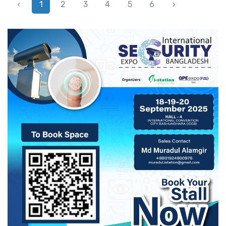
‹
1
2
3
4
5
6
›