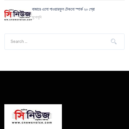
বাজারে এলো পাওয়ারফুল টেকনো স্পার্ক ২০ প্রো
মুখোমুখি