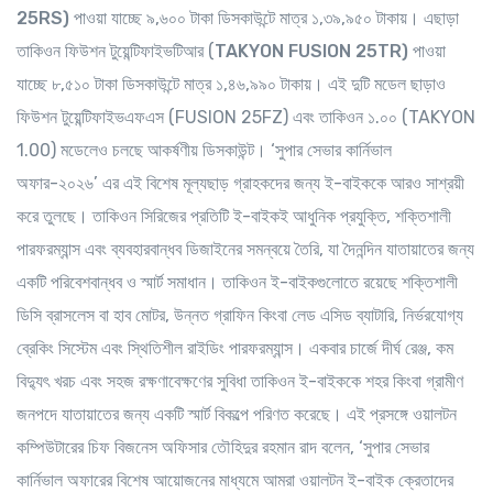
25RS)
পাওয়া যাচ্ছে ৯,৬০০ টাকা ডিসকাউন্টে মাত্র ১,৩৯,৯৫০ টাকায়। এছাড়া
তাকিওন ফিউশন টুয়েন্টিফাইভটিআর (
TAKYON FUSION 25TR)
পাওয়া
যাচ্ছে ৮,৫১০ টাকা ডিসকাউন্টে মাত্র ১,৪৬,৯৯০ টাকায়। এই দুটি মডেল ছাড়াও
ফিউশন টুয়েন্টিফাইভএফএস (FUSION 25FZ) এবং তাকিওন ১.০০ (TAKYON
1.00) মডেলেও চলছে আকর্ষণীয় ডিসকাউন্ট। ‘সুপার সেভার কার্নিভাল
অফার-২০২৬’ এর এই বিশেষ মূল্যছাড় গ্রাহকদের জন্য ই-বাইককে আরও সাশ্রয়ী
করে তুলছে। তাকিওন সিরিজের প্রতিটি ই-বাইকই আধুনিক প্রযুক্তি, শক্তিশালী
পারফরম্যান্স এবং ব্যবহারবান্ধব ডিজাইনের সমন্বয়ে তৈরি, যা দৈনন্দিন যাতায়াতের জন্য
একটি পরিবেশবান্ধব ও স্মার্ট সমাধান। তাকিওন ই-বাইকগুলোতে রয়েছে শক্তিশালী
ডিসি ব্রাসলেস বা হাব মোটর, উন্নত গ্রাফিন কিংবা লেড এসিড ব্যাটারি, নির্ভরযোগ্য
ব্রেকিং সিস্টেম এবং স্থিতিশীল রাইডিং পারফরম্যান্স। একবার চার্জে দীর্ঘ রেঞ্জ, কম
বিদ্যুৎ খরচ এবং সহজ রক্ষণাবেক্ষণের সুবিধা তাকিওন ই-বাইককে শহর কিংবা গ্রামীণ
জনপদে যাতায়াতের জন্য একটি স্মার্ট বিকল্পে পরিণত করেছে। এই প্রসঙ্গে ওয়ালটন
কম্পিউটারের চিফ বিজনেস অফিসার তৌহিদুর রহমান রাদ বলেন, ‘সুপার সেভার
কার্নিভাল অফারের বিশেষ আয়োজনের মাধ্যমে আমরা ওয়ালটন ই-বাইক ক্রেতাদের