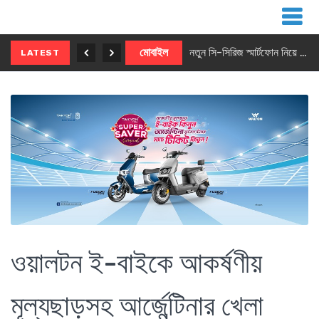
নতুন ৫জি মাস্টার ফোন আনছে ইনফিনিক্স
মোবাইল
নতুন সি-সিরিজ স্মার্টফোন নিয়ে আসছে রিয়েলমি
LATEST
ওয়ালটন ই-বাইকে আকর্ষণীয়
মূল্যছাড়সহ আর্জেন্টিনার খেলা