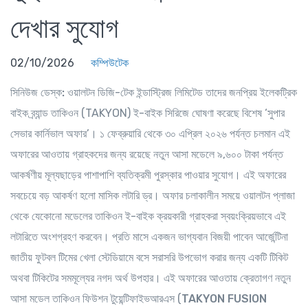
দেখার সুযোগ
02/10/2026
কম্পিউটেক
সিনিউজ ডেস্ক:
ওয়ালটন ডিজি-টেক ইন্ডাস্ট্রিজ লিমিটেড তাদের জনপ্রিয় ইলেকট্রিক
বাইক ব্র্যান্ড তাকিওন (TAKYON) ই-বাইক সিরিজে ঘোষণা করেছে বিশেষ ‘সুপার
সেভার কার্নিভাল অফার’। ১ ফেব্রুয়ারি থেকে ৩০ এপ্রিল ২০২৬ পর্যন্ত চলমান এই
অফারের আওতায় গ্রাহকদের জন্য রয়েছে নতুন আসা মডেলে ৯,৬০০ টাকা পর্যন্ত
আকর্ষণীয় মূল্যছাড়ের পাশাপাশি ব্যতিক্রমী পুরস্কার পাওয়ার সুযোগ। এই অফারের
সবচেয়ে বড় আকর্ষণ হলো মাসিক লটারি ড্র। অফার চলাকালীন সময়ে ওয়ালটন প্লাজা
থেকে যেকোনো মডেলের তাকিওন ই-বাইক ক্রয়কারী গ্রাহকরা স্বয়ংক্রিয়ভাবে এই
লটারিতে অংশগ্রহণ করবেন। প্রতি মাসে একজন ভাগ্যবান বিজয়ী পাবেন আর্জেন্টিনা
জাতীয় ফুটবল টিমের খেলা স্টেডিয়ামে বসে সরাসরি উপভোগ করার জন্য একটি টিকিট
অথবা টিকিটের সমমূল্যের নগদ অর্থ উপহার। এই অফারের আওতায় ক্রেতাগণ নতুন
আসা মডেল তাকিওন ফিউশন টুয়েন্টিফাইভআরএস (
TAKYON FUSION