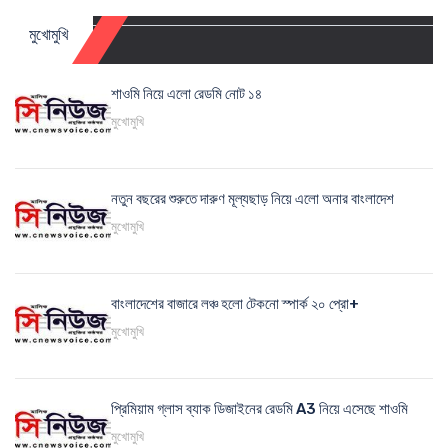
মুখোমুখি
শাওমি নিয়ে এলো রেডমি নোট ১৪
মুখোমুখি
নতুন বছরের শুরুতে দারুণ মূল্যছাড় নিয়ে এলো অনার বাংলাদেশ
মুখোমুখি
বাংলাদেশের বাজারে লঞ্চ হলো টেকনো স্পার্ক ২০ প্রো+
মুখোমুখি
প্রিমিয়াম গ্লাস ব্যাক ডিজাইনের রেডমি A3 নিয়ে এসেছে শাওমি
মুখোমুখি