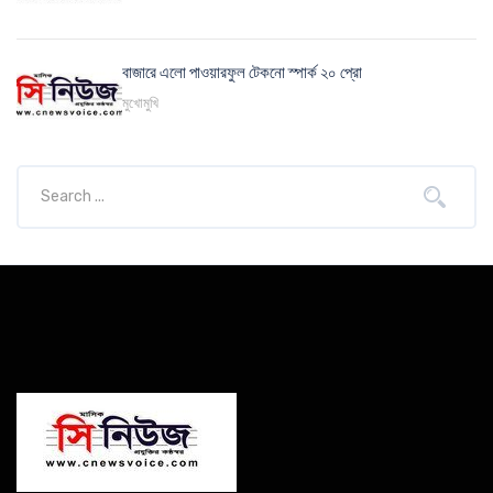
বাজারে এলো পাওয়ারফুল টেকনো স্পার্ক ২০ প্রো
মুখোমুখি