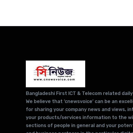
Bangladeshi First ICT & Telecom related daily
We believe that ‘cnewsvoice’ can be an excel
for sharing your company news and views, in
your products/services information to the w
sections of people in general and your potent