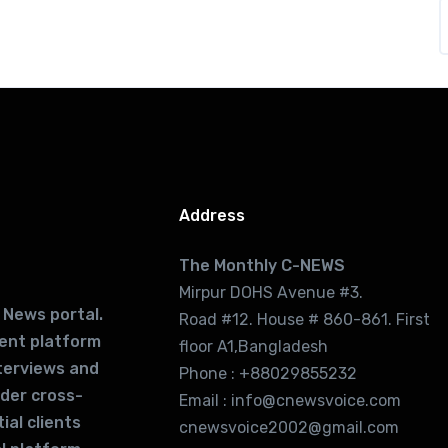
Address
The Monthly C-NEWS
Mirpur DOHS Avenue #3.
 News portal.
Road #12. House # 860-861. First
lent platform
floor A1,Bangladesh
terviews and
Phone : +88029855232
ider cross-
Email : info@cnewsvoice.com
ial clients
cnewsvoice2002@gmail.com