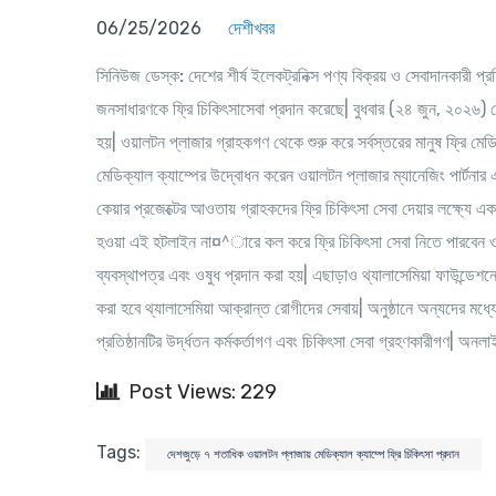
06/25/2026
দেশীখবর
সিনিউজ ডেস্ক:
দেশের শীর্ষ ইলেকট্রনিক্স পণ্য বিক্রয় ও সেবাদানকারী প্
জনসাধারণকে ফ্রি চিকিৎসাসেবা প্রদান করেছে| বুধবার (২৪ জুন, ২০২৬)
হয়| ওয়ালটন প্লাজার গ্রাহকগণ থেকে শুরু করে সর্বস্তরের মানুষ ফ্রি মে
মেডিক্যাল ক্যাম্পের উদ্বোধন করেন ওয়ালটন প্লাজার ম্যানেজিং পার্টনার
কেয়ার প্রজেক্টের আওতায় গ্রাহকদের ফ্রি চিকিৎসা সেবা দেয়ার লক্ষ্
হওয়া এই হটলাইন না¤^ারে কল করে ফ্রি চিকিৎসা সেবা নিতে পারবেন ওয়
ব্যবস্থাপত্র এবং ওষুধ প্রদান করা হয়| এছাড়াও থ্যালাসেমিয়া ফাউন্ডেশন
করা হবে থ্যালাসেমিয়া আক্রান্ত রোগীদের সেবায়| অনুষ্ঠানে অন্যদের মধ্
প্রতিষ্ঠানটির উর্দ্ধতন কর্মকর্তাগণ এবং চিকিৎসা সেবা গ্রহণকারীগণ| অনল
Post Views: 229
Tags:
দেশজুড়ে ৭ শতাধিক ওয়ালটন প্লাজায় মেডিক্যাল ক্যাম্পে ফ্রি চিকিৎসা প্রদান