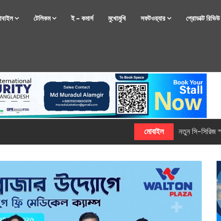
োবাইল
টেলিকম
ই – কমার্স
মুখোমুখি
সফটওয়্যার
প্রোডাক্ট রিভি
্টফোন নিয়ে আসছে রিয়েলমি