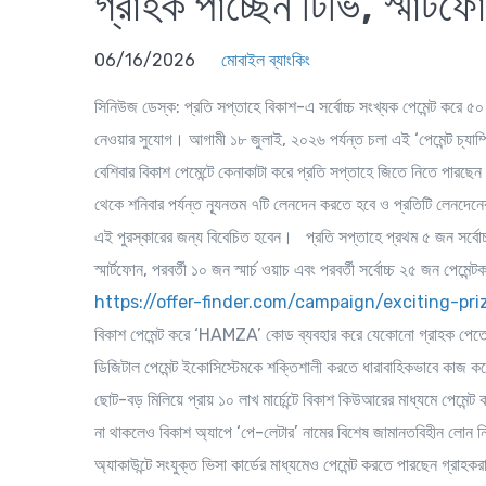
গ্রাহক পাচ্ছেন টিভি, স্মার্
06/16/2026
মোবাইল ব্যাংকিং
সিনিউজ ডেস্ক
: প্রতি সপ্তাহে বিকাশ-এ সর্বোচ্চ সংখ্যক পেমেন্ট করে ৫০ 
নেওয়ার সুযোগ। আগামী ১৮ জুলাই, ২০২৬ পর্যন্ত চলা এই ‘পেমেন্ট চ্যাম্প
বেশিবার বিকাশ পেমেন্টে কেনাকাটা করে প্রতি সপ্তাহে জিতে নিতে পারছ
থেকে শনিবার পর্যন্ত ন্যূনতম ৭টি লেনদেন করতে হবে ও প্রতিটি লেনদ
এই পুরস্কারের জন্য বিবেচিত হবেন। প্রতি সপ্তাহে প্রথম ৫ জন সর্বোচ্
স্মার্টফোন, পরবর্তী ১০ জন স্মার্চ ওয়াচ এবং পরবর্তী সর্বোচ্চ ২৫ জন পেম
https://offer-finder.com/campaign/exciting-
বিকাশ পেমেন্ট করে ‘HAMZA’ কোড ব্যবহার করে যেকোনো গ্রাহক পেতে প
ডিজিটাল পেমেন্ট ইকোসিস্টেমকে শক্তিশালী করতে ধারাবাহিকভাবে কাজ করে
ছোট-বড় মিলিয়ে প্রায় ১০ লাখ মার্চেন্টে বিকাশ কিউআরের মাধ্যমে পেমেন
না থাকলেও বিকাশ অ্যাপে ‘পে-লেটার’ নামের বিশেষ জামানতবিহীন লোন ন
অ্যাকাউন্টে সংযুক্ত ভিসা কার্ডের মাধ্যমেও পেমেন্ট করতে পারছেন গ্রাহক