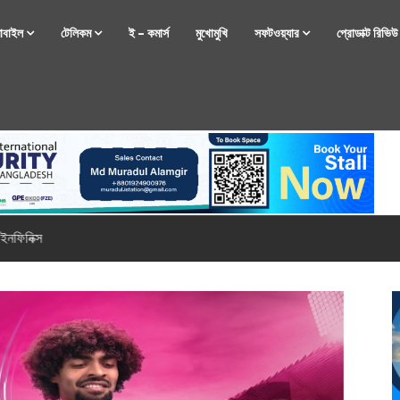
োবাইল
টেলিকম
ই – কমার্স
মুখোমুখি
সফটওয়্যার
প্রোডাক্ট রিভি
্টফোন নিয়ে আসছে রিয়েলমি