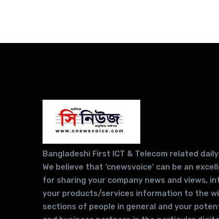
Bangladeshi First ICT & Telecom related daily
We believe that ‘cnewsvoice’ can be an excel
for sharing your company news and views, in
your products/services information to the w
sections of people in general and your potent