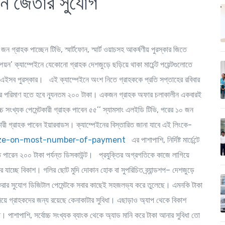
টফোন জেতার সুযোগ
জন গ্রাহক পাচ্ছেন টিভি, স্মার্টফোন, স্মার্ট ওয়াচসহ আকর্ষণীয় পুরস্কার জিতে
িয়ন’ ক্যাম্পেইনে যেকোনো গ্রাহক দেশজুড়ে ছড়িয়ে থাকা মার্চেন্ট পয়েন্টগুলোতে
েন এইসব পুরস্কার। এই ক্যাম্পেইনে অংশ নিতে গ্রাহককে প্রতি সপ্তাহের রবিবার
েনের পরিমাণ হতে হবে ন্যূনতম ২০০ টাকা। একজন গ্রাহক অফার চলাকালীন একবারই
চ সংখ্যক পেমেন্টকারী গ্রাহক পাবেন ৫৫’’ স্যামসাং এলইডি টিভি, পরের ১০ জন
েন্টকারী গ্রাহক পাবেন ইয়ারবাডস। ক্যাম্পেইনের বিস্তারিত জানা যাবে এই লিংকে-
prize-on-most-number-of-payment
এর পাশাপাশি, নির্দিষ্ট মার্চেন্টে
ারেন ২০০ টাকা পর্যন্ত ডিসকাউন্ট। প্রযুক্তির অগ্রগতিকে কাজে লাগিয়ে
 যাচ্ছে বিকাশ। গলির ছোট মুদি দোকান হোক বা সুপরিচিত ব্র্যান্ডশপ– দেশজুড়ে
্ট করার সুযোগ ডিজিটাল পেমেন্টকে সবার কাছেই সহজলভ্য করে তুলেছে। এমনকি টাকা
িয়ে গ্রাহকদের জন্য রয়েছে কেনাকাটার সুবিধা। এছাড়াও অ্যাপ থেকে বিকাশ
রা। পাশাপাশি, সর্বোচ্চ সংখ্যক ব্যাংক থেকে অ্যাড মানি করে টাকা আনার সুবিধা তো