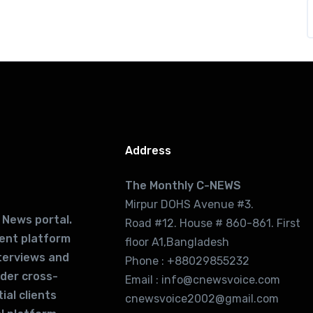
Address
The Monthly C-NEWS
Mirpur DOHS Avenue #3.
 News portal.
Road #12. House # 860-861. First
lent platform
floor A1,Bangladesh
terviews and
Phone : +88029855232
ider cross-
Email : info@cnewsvoice.com
ial clients
cnewsvoice2002@gmail.com