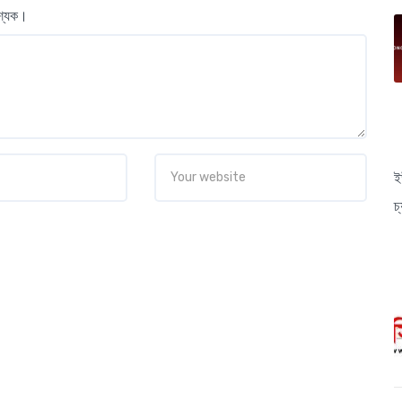
বশ্যক।
ই
চ