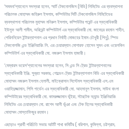
'
সমমনা
'
প্যানেলে সদস্যরা হলেন, স্মার্ট টেকনোলজিস (বিডি) লিমিটেড এর ব্যবস্থাপনা
পরিচালক মোহাম্মদ জহিরুল ইসলাম, কম্পিউটার সিটি টেকনোলজিস লিমিটেডের
ব্যবস্থাপনা পরিচালক মুহাম্মদ মনিরুল ইসলাম, কম্পিউটার পয়েন্ট এর স্বত্বাধিকারী
ইউসুফ আলী শামীম, অরিয়েন্ট কম্পিউটার্স এর স্বত্বাধিকারী মো. জাবেদুর রহমান শাহীন,
পেরিননিয়েল ইন্টারন্যাশনাল এর প্রধান নির্বাহী মোজহের ইমাম চৌধুরী (পিনু), স্পিড
টেকনোলজি এন্ড ইঞ্জিনিয়ারিং লি. এর চেয়ারম্যান মোশারফ হোসেন সুমন এবং ওয়েলকিন
কম্পিউটার্স এর স্বত্বাধিকারী মো. নজরুল ইসলাম হাজারী।
'
মেম্বারস ভয়েস
'
প্যানেলের সদস্যরা হলেন, সি এন্ড সি ট্রেড ইন্টারন্যাশনালের
স্বত্বাধিকারী ইঞ্জি. সুব্রত সরকার, গোল্ডেন ট্রেড ইন্টারন্যাশনাল বিডি এর স্বত্বাধিকারী
মোহাম্মদ নজরুল ইসলাম হেলালী, মাইক্রোসান সিস্টেমস স্বত্বাধিকারী এস.এম
ওয়াহিদুজ্জামান, পিসি গার্ডেন এর স্বত্বাধিকারী মো. আহসানুল ইসলাম, সাউথ বাংলা
কম্পিউটারের স্বত্বাধিকারী মো. কামরুজ্জামান ভূঁইয়া, স্টারটেক অ্যান্ড ইঞ্জিনিয়ারিং
লিমিটেড এর চেয়ারম্যান মো. রাশেদ আলী ভূঁঞা এবং টেক হিলের স্বত্বাধিকারী
মোহাম্মদ মোস্তাফিজুর রহমান।
এছাড়াও প্রার্থী পরিচিতি সভায় আটটি শাখা কমিটির ( বরিশাল, কুমিল্লা, চট্টগ্রাম,