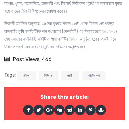
যশোর, খুলনা, ময়মনসিংহ, রাজশাহী এবং সিলেট) নির্বাচনের প্রার্থীগণ অনলাইনে যুক্ত
হয়ে তাদের নির্বাচনী ইশতেহার ঘোষণা করেন।
নির্বাচনী তফসিল অনুসারে, ১৬ মার্চ বুধবার সকাল ১০টা থেকে বিকেল ৫টা পর্যন্ত
রাজধানীর কৃষি ইনস্টিটিউট অব বাংলাদেশ (কেআইবি) এর মিলনায়তনে ২০২২-২৪
মেয়াদকালের কার্যনির্বাহী কমিটি ও শাখা কমিটির নির্বাচন অনুষ্ঠিত হবে। একই দিনে
নির্বাচিত প্রার্থীদের মধ্যে পদ বন্টনের নির্বাচনও অনুষ্ঠিত হবে।
Post Views: 466
Tags:
নির্বাচন
বিসিএস
প্রার্থী
পরিচিতি সভা
Share this article: