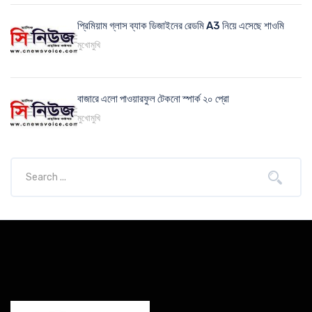
প্রিমিয়াম গ্লাস ব্যাক ডিজাইনের রেডমি A3 নিয়ে এসেছে শাওমি
মুখোমুখি
বাজারে এলো পাওয়ারফুল টেকনো স্পার্ক ২০ প্রো
মুখোমুখি