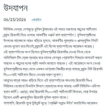
উদযাপন
06/23/2026
মোবাইল
সিনিউজ ডেস্ক:
দেশজুড়ে ফুটবল উন্মাদনার এই সময়ে তরুণদের পছন্দের স্মার্টফোন
ব্র্যান্ড রিয়েলমি নিয়ে এসেছে আকর্ষণীয় ওয়ার্ল্ড কাপ ক্যাম্পেইন। ফুটবলপ্রেমীদের
উৎসবের আমেজকে আরও বাড়িয়ে তুলতে, আকর্ষণীয় পুরস্কার ও এক্সক্লুসিভ গিফট
জেতার সুযোগ করে দিতেই ব্র্যান্ডটি এই বিশেষ ক্যাম্পেইনের আয়োজন করেছে।
এই ক্যাম্পেইনের অংশ হিসেবে ফুটবলপ্রেমীরা রিয়েলমির দেওয়া লিংক থেকে
অফিসিয়াল টিম ফ্রেম ব্যবহার করে তাদের ফেসবুক প্রোফাইল পিকচার আপডেট করতে
পারবেন ও পছন্দের দলের প্রতি সমর্থন জানাতে পারবেন। এই আয়োজনে অংশ নেওয়া
ফুটবলপ্রেমীদের মধ্য থেকে একজন ভাগ্যবান বিজয়ীর জন্য থাকছে ব্র্যান্ড নিউ রিয়েলমি
সি১০০আই স্মার্টফোন জিতে নেওয়ার দারুণ সুযোগ।
আনন্দের মাত্রা আরও বাড়িয়ে দিতে এই ক্যাম্পেইনের আওতায় রিয়েলমি সি৮৫
সিরিজের যেকোনো ডিভাইস কিনলে ক্রেতাদের জন্য থাকছে একটি লিমিটেড-এডিশন
ফ্যান জার্সি। এছাড়া, যারা রিয়েলমি সি১০০আই স্মার্টফোনটি কিনবেন, তারা উপহার
হিসেবে একটি এক্সক্লুসিভ রিয়েলমি ফুটবল ক্যাপ পাবেন।
পাশাপাশি, রিয়েলমি পুরো টুর্নামেন্ট জুড়ে 'প্রেডিক্ট অ্যান্ড উইন' কনটেস্টের আয়োজন