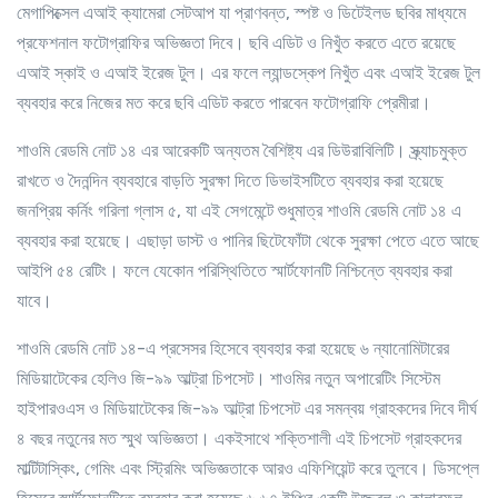
মেগাপিক্সেল এআই ক্যামেরা সেটআপ যা প্রাণবন্ত, স্পষ্ট ও ডিটেইলড ছবির মাধ্যমে
প্রফেশনাল ফটোগ্রাফির অভিজ্ঞতা দিবে। ছবি এডিট ও নিখুঁত করতে এতে রয়েছে
এআই স্কাই ও এআই ইরেজ টুল। এর ফলে ল্যান্ডস্কেপ নিখুঁত এবং এআই ইরেজ টুল
ব্যবহার করে নিজের মত করে ছবি এডিট করতে পারবেন ফটোগ্রাফি প্রেমীরা।
শাওমি রেডমি নোট ১৪ এর আরেকটি অন্যতম বৈশিষ্ট্য এর ডিউরাবিলিটি। স্ক্র্যাচমুক্ত
রাখতে ও দৈনন্দিন ব্যবহারে বাড়তি সুরক্ষা দিতে ডিভাইসটিতে ব্যবহার করা হয়েছে
জনপ্রিয় কর্নিং গরিলা গ্লাস ৫, যা এই সেগমেন্টে শুধুমাত্র শাওমি রেডমি নোট ১৪ এ
ব্যবহার করা হয়েছে। এছাড়া ডাস্ট ও পানির ছিটেফোঁটা থেকে সুরক্ষা পেতে এতে আছে
আইপি ৫৪ রেটিং। ফলে যেকোন পরিস্থিতিতে স্মার্টফোনটি নিশ্চিন্তে ব্যবহার করা
যাবে।
শাওমি রেডমি নোট ১৪-এ প্রসেসর হিসেবে ব্যবহার করা হয়েছে ৬ ন্যানোমিটারের
মিডিয়াটেকের হেলিও জি-৯৯ আল্ট্রা চিপসেট। শাওমির নতুন অপারেটিং সিস্টেম
হাইপারওএস ও মিডিয়াটেকের জি-৯৯ আল্ট্রা চিপসেট এর সমন্বয় গ্রাহকদের দিবে দীর্ঘ
৪ বছর নতুনের মত স্মুথ অভিজ্ঞতা। একইসাথে শক্তিশালী এই চিপসেট গ্রাহকদের
মাল্টিটাস্কিং, গেমিং এবং স্ট্রিমিং অভিজ্ঞতাকে আরও এফিশিয়েন্ট করে তুলবে। ডিসপ্লে