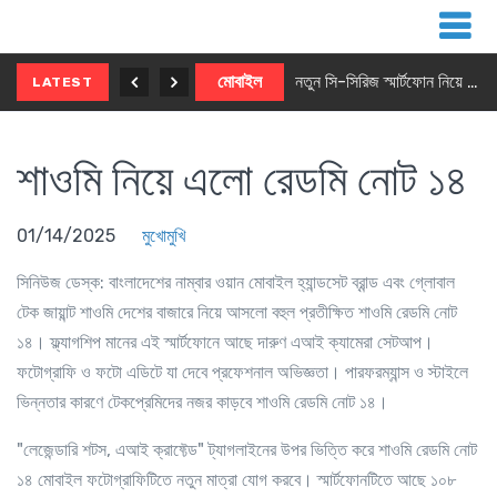
নতুন ৫জি মাস্টার ফোন আনছে ইনফিনিক্স
মোবাইল
নতুন সি-সিরিজ স্মার্টফোন নিয়ে আসছে রিয়েলমি
LATEST
শাওমি নিয়ে এলো রেডমি নোট ১৪
01/14/2025
মুখোমুখি
সিনিউজ ডেস্ক
: বাংলাদেশের নাম্বার ওয়ান মোবাইল হ্যান্ডসেট ব্রান্ড এবং গ্লোবাল
টেক জায়ান্ট শাওমি দেশের বাজারে নিয়ে আসলো বহুল প্রতীক্ষিত শাওমি রেডমি নোট
১৪। ফ্ল্যাগশিপ মানের এই স্মার্টফোনে আছে দারুণ এআই ক্যামেরা সেটআপ।
ফটোগ্রাফি ও ফটো এডিটে যা দেবে প্রফেশনাল অভিজ্ঞতা। পারফরম্যান্স ও স্টাইলে
ভিন্নতার কারণে টেকপ্রেমিদের নজর কাড়বে শাওমি রেডমি নোট ১৪।
"লেজেন্ডারি শটস, এআই ক্রাফ্টেড" ট্যাগলাইনের উপর ভিত্তি করে শাওমি রেডমি নোট
১৪ মোবাইল ফটোগ্রাফিটিতে নতুন মাত্রা যোগ করবে। স্মার্টফোনটিতে আছে ১০৮