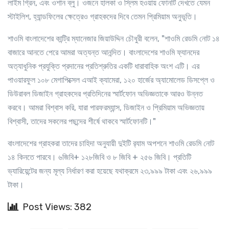
লাইম গ্রিন, এবং ওশান ব্লু। ওজনে হালকা ও স্লিম হওয়ায় ফোনটি দেখতে যেমন
স্টাইলিশ, হ্যান্ডফিলের ক্ষেত্রেও গ্রাহকদের দিবে তেমন প্রিমিয়াম অনুভূতি।
শাওমি বাংলাদেশের কান্ট্রি ম্যানেজার জিয়াউদ্দিন চৌধুরী বলেন, "শাওমি রেডমি নোট ১৪
বাজারে আনতে পেরে আমরা অত্যন্ত আনন্দিত। বাংলাদেশের শাওমি ফ্যানদের
অত্যাধুনিক প্রযুক্তি প্রদানের প্রতিশ্রুতির একটি ধারাবাহিক অংশ এটি। এর
পাওয়ারফুল ১০৮ মেগাপিক্সেল এআই ক্যামেরা, ১২০ হার্জের অ্যামোলেড ডিসপ্লে ও
ডিউরাবল ডিজাইন গ্রাহকদের প্রতিদিনের স্মার্টফোন অভিজ্ঞতাকে আরও উন্নত
করবে। আমরা বিশ্বাস করি, যারা পারফরম্যান্স, ডিজাইন ও প্রিমিয়াম অভিজ্ঞতায়
বিশ্বাসী, তাদের সকলের পছন্দের শীর্ষে থাকবে স্মার্টফোনটি।"
বাংলাদেশের গ্রাহকরা তাদের চাহিদা অনুযায়ী দুইটি র‍্যাম অপশনে শাওমি রেডমি নোট
১৪ কিনতে পারবে। ৬জিবি+ ১২৮জিবি ও ৮ জিবি + ২৫৬ জিবি। প্রতিটি
ভ্যারিয়েন্টের জন্য মূল্য নির্ধারণ করা হয়েছে যথাক্রমে ২৩,৯৯৯ টাকা এবং ২৬,৯৯৯
টাকা।
Post Views: 382