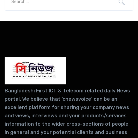
Bangladeshi First ICT & Telecom related daily News
portal. We believe that ‘cnewsvoice’ can be an
excellent platform for sharing your company news
and views, interviews and your products/services
information to the wider cross-sections of people
in general and your potential clients and business