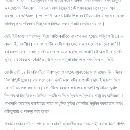
হিসেবে স্মার্টফোনটিতে ব্যবহার করা হয়েছে ৬.৬৭ ইঞ্চির একটি উজ্জ্বল ও কালারফুল
অ্যামোলেড ডিসপ্লে। এর ১২০ হার্জ রিফ্রেশ রেট গ্রাহকদের দিবে সুপার-স্মুথ
স্ক্রলিং-এর অভিজ্ঞতা। পাশাপাশি, ১৮০০ নিটস পিক ব্রাইটনেস থাকায় সরাসরি রোদেও
কালারফুল ও পরিষ্কার ভিজ্যুয়াল নিশ্চিত করবে শাওমি রেডমি নোট ১৪।
হেভি ইউজারদের প্রাধান্য দিয়ে স্মার্টফোনটিতে ব্যবহার করা হয়েছে শক্তিশালী ৫৫০০
এমএএইচ ব্যাটারি। এর লং লাস্টিং ব্যাটারি গ্রাহকদের অনায়াসে একদিনের ব্যাটারি
ব্যাকআপ দিবে। দ্রুত চার্জিং এর জন্য এতে রয়েছে ৩৩ ওয়াটের ইনবক্স টার্বো চার্জিং
সুবিধা যার মাধ্যমে ফোনটি ০ থেকে ১০০ পার্সেন্ট চার্জ হতে সময় নিবে ৭৭ মিনিট।
রেডমি নোট ১৪ ডিভাইসটিতে নিরাপত্তা ও সহজে ব্যবহারের জন্য রয়েছে ইন-স্ক্রিন
ফিঙ্গারপ্রিন্ট সেন্সর। এর ফলে কোন এক্সটারনাল বাটন বা প্যাটার্ন ছাড়াই দ্রুতগতিতে
ফোনটি আনলক করা যাবে। ফোনটিতে ব্যবহার করা হয়েছে ডলবি অ্যাটমস ডুয়াল
স্পিকার যা মিউজিক ও ভিডিও প্রেমীদের দিবে ক্রিস্টাল ক্লিয়ার সাউন্ডের অভিজ্ঞতা।
পাশাপাশি আইআর ব্লাস্টারের মতো আধুনিক সুবিধা ফোনটির দৈনন্দিন ব্যবহারকে আরও
বৈচিত্র্যময় ও অনন্য করে তুলবে।
শাওমি রেডমি নোট ১৪ পাওয়া যাবে চারটি আকর্ষণীয় রঙে—মিডনাইট ব্ল্যাক, মিস্ট পার্পল,