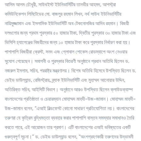
আসিম আলম চৌধুরী, সাউথইস্ট ইউনিভার্সিটির তানভীর আহমদ, আপস্ট্রা
কমিউনিকেশন লিমিটেডের মো. বাজলুর রহমান লিখন, নর্থ সাউথ ইউনিভার্সিটির
নায়িমুজ্জামান এবং ইসলামিক ইউনিভার্সিটি অব টেকনোলজির আদিব রহমান। বিজয়ী
দলগুলোর জন্য প্রথম পুরস্কার ৫০ হাজার টাকা, দ্বিতীয় পুরস্কার ৩০ হাজার টাকা এবং
ভিসিপি চ্যালেঞ্জের বিজয়ীদের জন্য ১০ হাজার টাকা করে পুরস্কার নির্ধারণ করা হয়।
পাশাপাশি বিজয়ীরা ক্রেস্ট, সনদ এবং গ্লোবাল শোকেস রোডম্যাপে অংশ নেওয়ার
সুযোগ পেয়েছেন। সমাপনী ও পুরস্কার বিতরণী অনুষ্ঠানে প্রধান অতিথি ছিলেন ড.
নজরুল ইসলাম, সচিব, পররাষ্ট্র মন্ত্রণালয়। বিশেষ অতিথি হিসেবে উপস্থিত ছিলেন ড.
ডেইভ ডাউল্যান্ড, রেজিস্ট্রার, ব্র্যাক ইউনিভার্সিটি এবং মুহাম্মদ আনোয়ার উদ্দিন,
অতিরিক্ত সচিব, আইসিটি বিভাগ। অনুষ্ঠানে আরও উপস্থিত ছিলেন ক্লাউডক্যাম্প
বাংলাদেশের প্রতিষ্ঠাতা ও চেয়ারম্যান মোহাম্মদ মাহদী-উজ-জামান। মোহাম্মদ মাহদী-
উজ-জামান বলেন, “এআই বিল্ডফেস্ট কোনো সাধারণ প্রতিযোগিতা নয়। বাংলাদেশের
তরুণরা যে কৃত্রিম বুদ্ধিমত্তা ব্যবহার করার পাশাপাশি বাস্তব সমস্যার সমাধানও তৈরি
করতে পারে, এই আয়োজন তার প্রমাণ। এটি বাংলাদেশের এআই ভবিষ্যতের একটি
গুরুত্বপূর্ণ সূচনা।” ড. ডেইভ ডাউল্যান্ড বলেন, “অংশগ্রহণকারী তরুণদের উদ্ভাবনী