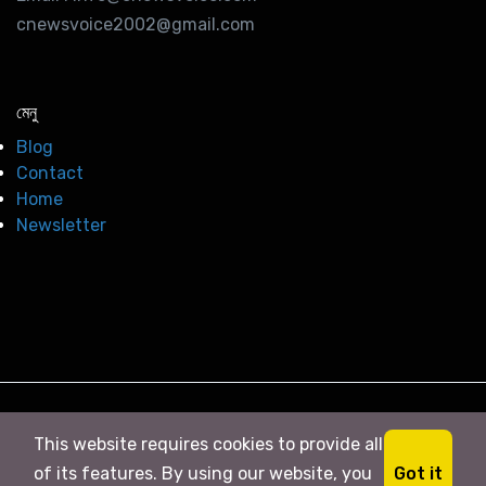
cnewsvoice2002@gmail.com
মেনু
Blog
Contact
Home
Newsletter
© 2026
সি নিউজ
. All right Reserved
This website requires cookies to provide all
Got it
of its features. By using our website, you