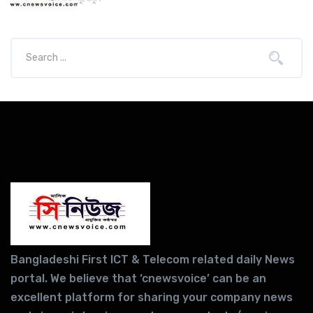
Bangladeshi First ICT & Telecom related daily News
portal. We believe that ‘cnewsvoice’ can be an
excellent platform for sharing your company news