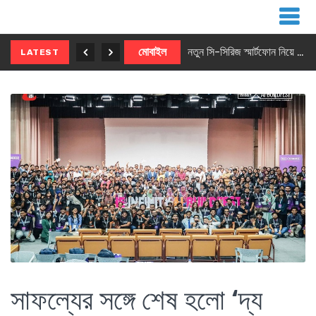
নতুন ৫জি মাস্টার ফোন আনছে ইনফিনিক্স
মোবাইল
নতুন সি-সিরিজ স্মার্টফোন নিয়ে আসছে রিয়েলমি
LATEST
সাফল্যের সঙ্গে শেষ হলো ‘দ্য