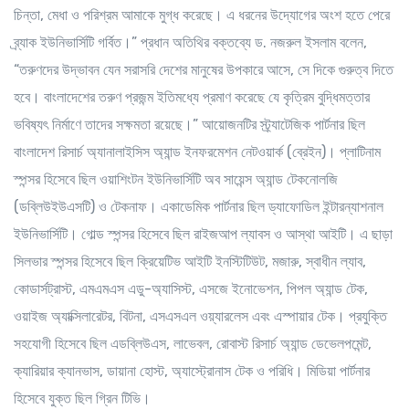
চিন্তা, মেধা ও পরিশ্রম আমাকে মুগ্ধ করেছে। এ ধরনের উদ্যোগের অংশ হতে পেরে
ব্র্যাক ইউনিভার্সিটি গর্বিত।” প্রধান অতিথির বক্তব্যে ড. নজরুল ইসলাম বলেন,
“তরুণদের উদ্ভাবন যেন সরাসরি দেশের মানুষের উপকারে আসে, সে দিকে গুরুত্ব দিতে
হবে। বাংলাদেশের তরুণ প্রজন্ম ইতিমধ্যে প্রমাণ করেছে যে কৃত্রিম বুদ্ধিমত্তার
ভবিষ্যৎ নির্মাণে তাদের সক্ষমতা রয়েছে।” আয়োজনটির স্ট্র্যাটেজিক পার্টনার ছিল
বাংলাদেশ রিসার্চ অ্যানালাইসিস অ্যান্ড ইনফরমেশন নেটওয়ার্ক (ব্রেইন)। প্লাটিনাম
স্পন্সর হিসেবে ছিল ওয়াশিংটন ইউনিভার্সিটি অব সায়েন্স অ্যান্ড টেকনোলজি
(ডব্লিউইউএসটি) ও টেকনাফ। একাডেমিক পার্টনার ছিল ড্যাফোডিল ইন্টারন্যাশনাল
ইউনিভার্সিটি। গোল্ড স্পন্সর হিসেবে ছিল রাইজআপ ল্যাবস ও আস্থা আইটি। এ ছাড়া
সিলভার স্পন্সর হিসেবে ছিল ক্রিয়েটিভ আইটি ইনস্টিটিউট, মজারু, স্বাধীন ল্যাব,
কোডার্সট্রাস্ট, এমএমএস এডু-অ্যাসিস্ট, এসজে ইনোভেশন, পিপল অ্যান্ড টেক,
ওয়াইজ অ্যাক্সিলারেটর, বিটনা, এসএসএল ওয়্যারলেস এবং এস্পায়ার টেক। প্রযুক্তি
সহযোগী হিসেবে ছিল এডব্লিউএস, লাভেবল, রোবাস্ট রিসার্চ অ্যান্ড ডেভেলপমেন্ট,
ক্যারিয়ার ক্যানভাস, ডায়ানা হোস্ট, অ্যাস্ট্রোনাস টেক ও পরিধি। মিডিয়া পার্টনার
হিসেবে যুক্ত ছিল গ্রিন টিভি।