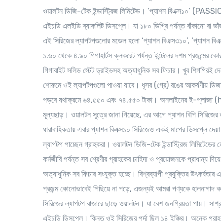
ওয়ালটন ডিজি-টেক ইন্ডাস্ট্রিজ লিমিটেড। ‘প্যাশন বিএক্স১০’ (PASSIO
এইচডি এলইডি ব্যাকলিট ডিসপ্লে। যা ১৮০ ডিগ্রি পর্যন্ত বাঁকানো বা ভা
এই সিরিজের ল্যাপটপগুলোর মডেল হলো ‘প্যাশন বিএক্স৩১০’, ‘প্যাশন বি
১.৬০ থেকে ৪.৯০ গিগাহার্টস ক্লকরেট পর্যন্ত ইন্টেলের দশম প্রজন্মে
গিগাবাইট সলিড স্টেট ড্রাইভসহ অত্যাধুনিক সব ফিচার। খুব শিগগিরই দ
শোরুমে ওই ল্যাপটপগুলো পাওয়া যাবে। ধূসর (গ্রে) রঙের আকর্ষণীয় ডিজাই
পড়বে যথাক্রমে ৬৪,৫৫০ এবং ৭৪,৫৫০ টাকা। অনলাইনের ই-প্লাজা
মূল্যছাড়। ওয়ালটন সূত্রে জানা গিয়েছে, এর আগে প্যাশন বিপি সিরিজের 
ধারাবাহিকতায় এবার প্যাশন বিএক্স১০ সিরিজেও একই মাপের ডিসপ্লে দেয়া
ল্যাপটপ পাচ্ছেন গ্রাহকরা। ওয়ালটন ডিজি-টেক ইন্ডাস্ট্রিজ লিমিটেডের ডে
কর্মজীবি পর্যন্ত সব শ্রেণীর গ্রাহকের চাহিদা ও প্রয়োজনকে প্রাধান্য 
অত্যাধুনিক সব ফিচার সংযুক্ত হচ্ছে। বিশ্বব্যাপী প্রযুক্তির উৎকর্ষ
প্রজন্ম কোনোভাবেই পিছিয়ে না পড়ে, এজন্যই আমরা পণ্যকে হালনাগাদ করি
সিরিজের ল্যাপটপ বাজারে ছাড়ে ওয়ালটন। যা বেশ জনপ্রিয়তা পায়। সাশ্রয়ী
এইচডি ডিসপ্লে। কিন্তু ওই সিরিজের পর্দা ছিল ১৪ ইঞ্চির। অনেক গ্রাহকই