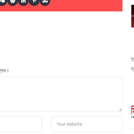
ই
চ
বশ্যক।