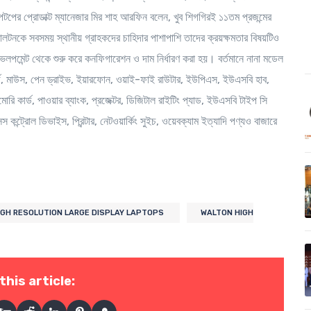
টপের প্রোডাক্ট ম্যানেজার মির শাহ আরফিন বলেন, খুব শিগগিরই ১১তম প্রজন্মের
ালটনকে সবসময় স্থানীয় গ্রাহকদের চাহিদার পাশাপাশি তাদের ক্রয়ক্ষমতার বিষয়টিও
েলপমেন্ট থেকে শুরু করে কনফিগারেশন ও দাম নির্ধারণ করা হয়। বর্তমানে নানা মডেল
র্ড, মাউস, পেন ড্রাইভ, ইয়ারফোন, ওয়াই-ফাই রাউটার, ইউপিএস, ইউএসবি হাব,
েমোরি কার্ড, পাওয়ার ব্যাংক, প্রজেক্টর, ডিজিটাল রাইটিং প্যাড, ইউএসবি টাইপ সি
ন্ট্রোল ডিভাইস, প্রিন্টার, নেটওয়ার্কিং সুইচ, ওয়েবক্যাম ইত্যাদি পণ্যও বাজারে
IGH RESOLUTION LARGE DISPLAY LAPTOPS
WALTON HIGH
this article: