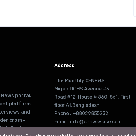
Address
The Monthly C-NEWS
Mirpur DOHS Avenue #3.
 News portal.
Road #12. House # 860-861. First
lent platform
floor A1,Bangladesh
terviews and
Phone : +88029855232
ider cross-
Email : info@cnewsvoice.com
ial clients
cnewsvoice2002@gmail.com