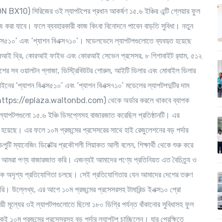
N BX10) সিরিজের ওই ল্যাপটপের প্রধান আকর্ষণ ১৫.৬ ইঞ্চির এন্টি গ্লেয়ার ফুল
ঁজ করা যাবে। ফলে ব্যবহারকারী কাজ কিংবা বিনোদনে পাবেন বাড়তি সুবিধা। নতুন
এক্স৫১০’ এবং ‘প্যাশন বিএক্স৭১০’। মডেলভেদে ল্যাপটপগুলোতে ব্যবহৃত হয়েছে
র কোরআই থ্রি, কোরআই ফাইভ এবং কোরআই সেভেন প্রসেসর, ৮ গিগাবাইট র‌্যাম, ৫১২
েশের সব ওয়ালটন প্লাজা, ডিস্ট্রিবিউটর শোরুম, আইটি ডিলার এবং মোবাইল ডিলার
নের ‘প্যাশন বিএক্স৫১০’ এবং ‘প্যাশন বিএক্স৭১০’ মডেলের ল্যাপটপদুটির দাম
 (https://eplaza.waltonbd.com) থেকে অর্ডার করলে থাকবে ব্যাপক
ল্যাপটপগুলো ১৫.৬ ইঞ্চি ডিসপ্লেসহ বাজারজাত করেছিল প্রতিষ্ঠানটি। এর
 হয়েছে। এর ফলে ১০ম প্রজন্মের প্রসেসরের সাথে হাই রেজুলেশনের বড় পর্দার
পুটি ম্যানেজিং ডিরেক্টর প্রকৌশলী লিয়াকত আলী বলেন, শিক্ষার্থী থেকে শুরু করে
দিয়ে আমরা পণ্য বাজারজাত করি। এজন্যই আমাদের পণ্যে প্রতিনিয়ত এত বৈচিত্র্য ও
তার এক অদৃশ্য প্রতিযোগিতা চলছে। সেই প্রতিযোগিতায় যেন আমাদের দেশের তরুণ
। উল্লেখ্য, এর আগে ১০ম প্রজন্মের প্রসেসরসহ টামারিন্ড ইএক্স১০ প্রো
 মূল্যের ওই ল্যাপটপগুলোতে ছিলো ১৮০ ডিগ্রি পর্যন্ত বাঁকানোর সুবিধাসহ ফুল
 ১০ম প্রজন্মের প্রসেসরসহ বড় পর্দার ল্যাপটপ চাচ্ছিলেন। যার প্রেক্ষিতে