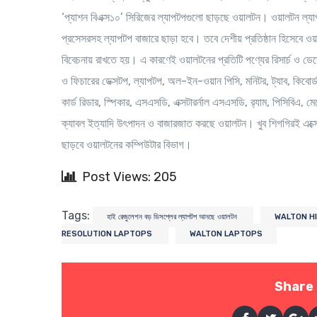
‘প্যাশন বিএক্স১০’ সিরিজের ল্যাপটপগুলো ছাড়ছে ওয়ালটন। ওয়ালটন ল্যাপ
প্রসেসরসহ ল্যাপটপ বাজারে ছাড়া হবে। তবে দেশীয় প্রতিষ্ঠান হিসেবে ওয়
বিবেচনায় রাখতে হয়। এ কারণেই ওয়ালটনের প্রতিটি পণ্যের রিসার্চ ও ডেভ
ও ফিচারের ডেক্সটপ, ল্যাপটপ, অল-ইন-ওয়ান পিসি, মনিটর, ট্যাব, কিবো
কার্ড রিডার, স্পিকার, এসএসডি, এক্সটারর্নাল এসএসডি, র‌্যাম, পিসিবিএ, ম
ক্যাবল ইত্যাদি উৎপাদন ও বাজারজাত করছে ওয়ালটন। খুব শিগগিরই এক্সেস ক
ছাড়বে ওয়ালটনের কম্পিউটার বিভাগ।
Post Views: 205
Tags:
হাই রেজুলেশন বড় ডিসপ্লের ল্যাপটপ আনছে ওয়ালটন
WALTON H
RESOLUTION LAPTOPS
WALTON LAPTOPS
Share 