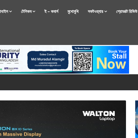
োবাইল
টেলিকম
ই – কমার্স
মুখোমুখি
সফটওয়্যার
প্রোডাক্ট রিভি
্টফোন নিয়ে আসছে রিয়েলমি