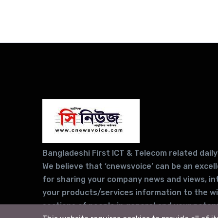
Bangladeshi First ICT & Telecom related daily
We believe that ‘cnewsvoice’ can be an excel
for sharing your company news and views, in
your products/services information to the w
sections of people in general and your potent