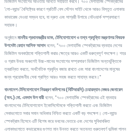
ডিজিটাল সংযোগের আওতায় আনতে সহায়তা করবে। ৭০০ মেগাহার্টজ স্পেকট্রামের
'লো-ব্যান্ড' বৈশিষ্ট্যের কারণে প্রতিটি বেস স্টেশন সাইট থেকে আরও বিস্তৃত এলাকায়
কাভারেজ দেওয়া সম্ভব হবে, যা দ্রুত এবং সাশ্রয়ী উপায়ে নেটওয়ার্ক সম্প্রসারণে
সহায়ক।
অনুষ্ঠানে
মাননীয় প্রধানমন্ত্রীর ডাক, টেলিযোগাযোগ ও তথ্য প্রযুক্তি মন্ত্রণালয় বিষয়ক
উপদেষ্টা রেহান আসিফ আসাদ
বলেন, "৭০০ মেগাহার্টজ স্পেকট্রামের ব্যবহার দেশের
ডিজিটাল অবকাঠামো শক্তিশালী করার ক্ষেত্রে আরও একটি গুরুত্বপূর্ণ পদক্ষেপ। শহর
ও গ্রাম উভয় অঞ্চলেই উচ্চ-মানের সংযোগের সম্প্রসারণ ডিজিটাল অন্তর্ভুক্তিকে
ত্বরান্বিত করতে, অর্থনৈতিক প্রবৃদ্ধি বজায় রাখতে এবং সারা বাংলাদেশের মানুষের
জন্য প্রয়োজনীয় সেবা প্রাপ্তি আরও সহজ করতে সাহায্য করবে।"
বাংলাদেশ
টেলিযোগাযোগ
নিয়ন্ত্রণ
কমিশনের
(
বিটিআরসি
)
চেয়ারম্যান
মেজর
জেনারেল
(
অব
.)
মো
.
এমদাদ
উল
বারী
বলেন, "৭০০ মেগাহার্টজ স্পেকট্রামের এই ব্যবহার
বাংলাদেশের টেলিযোগাযোগ ইকোসিস্টেমকে শক্তিশালী করতে এবং ডিজিটাল
সেবাগুলোতে সবার সমান অধিকার নিশ্চিত করতে একটি বড় পদক্ষেপ। লো-ব্যান্ড
স্পেকট্রাম হিসেবে এটি বিশেষ করে
ভবনের
ভেতরে এবং দেশের সুবিধাবঞ্চিত
এলাকাগুলোতে কভারেজের গুণগত মান উন্নত করতে অত্যন্ত গুরুত্বপূর্ণ ভূমিকা পালন