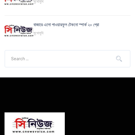
মুখোমুখি
বাজারে এলো পাওয়ারফুল টেকনো স্পার্ক ২০ প্রো
মুখোমুখি