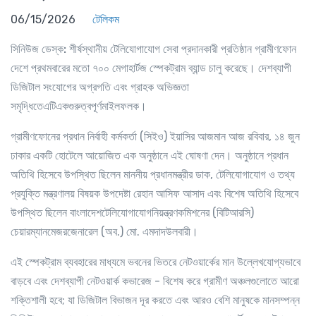
06/15/2026
টেলিকম
সিনিউজ ডেস্ক:
শীর্ষস্থানীয় টেলিযোগাযোগ সেবা প্রদানকারী প্রতিষ্ঠান গ্রামীণফোন
দেশে প্রথমবারের মতো ৭০০ মেগাহার্টজ স্পেকট্রাম ব্যান্ড চালু করেছে। দেশব্যাপী
ডিজিটাল সংযোগের অগ্রগতি এবং গ্রাহক অভিজ্ঞতা
সমৃদ্ধিতে
এটিএকগুরুত্বপূর্ণমাইলফলক।
গ্রামীণফোনের প্রধান নির্বাহী কর্মকর্তা (সিইও) ইয়াসির আজমান আজ রবিবার, ১৪ জুন
ঢাকার একটি হোটেলে আয়োজিত এক অনুষ্ঠানে এই ঘোষণা দেন। অনুষ্ঠানে প্রধান
অতিথি হিসেবে উপস্থিত ছিলেন মাননীয় প্রধানমন্ত্রীর ডাক, টেলিযোগাযোগ ও তথ্য
প্রযুক্তি মন্ত্রণালয় বিষয়ক উপদেষ্টা রেহান আসিফ আসাদ এবং বিশেষ অতিথি হিসেবে
উপস্থিত ছিলেন বাংলাদেশটেলিযোগাযোগনিয়ন্ত্রণকমিশনের (বিটিআরসি)
চেয়ারম্যানমেজরজেনারেল (অব.) মো. এমদাদউলবারী।
এই স্পেকট্রাম ব্যবহারের মাধ্যমে
ভবনের ভিতরে
নেটওয়ার্কের মান উল্লেখযোগ্যভাবে
বাড়বে এবং দেশব্যাপী নেটওয়ার্ক কভারেজ - বিশেষ করে গ্রামীণ অঞ্চলগুলোতে আরো
শক্তিশালী হবে; যা ডিজিটাল বিভাজন দূর করতে এবং আরও বেশি মানুষকে মানসম্পন্ন