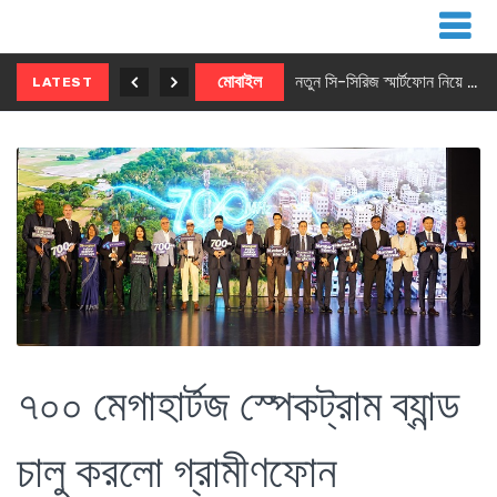
নতুন ৫জি মাস্টার ফোন আনছে ইনফিনিক্স
মোবাইল
নতুন সি-সিরিজ স্মার্টফোন নিয়ে আসছে রিয়েলমি
LATEST
৭০০ মেগাহার্টজ স্পেকট্রাম ব্যান্ড
চালু করলো গ্রামীণফোন