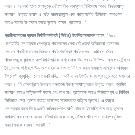
করবে। এর অর্থ হলো দেশজুড়ে ভৌগোলিক অবস্থান নির্বিশেষে আরও নির্ভরযোগ্য
সংযোগ, উন্নত ভয়েস ও ডেটা পারফরম্যান্স এবং প্রয়োজনীয় ডিজিটাল সেবাগুলো
আরও সহজে উপভোগ করার সুযোগ পাবেন গ্রাহকরা।"
গ্রামীণফোনের
প্রধান
নির্বাহী
কর্মকর্তা
(
সিইও
)
ইয়াসির
আজমান
বলেন, "৭০০
মেগাহার্টজ স্পেকট্রাম দেশজুড়ে গ্রাহকদের সেরা নেটওয়ার্ক অভিজ্ঞতা প্রদানের
ক্ষেত্রে গ্রামীণফোনের নিরন্তর প্রতিশ্রুতিরই প্রতিফলন। এটি ফোরজির
পারফরম্যান্স বৃদ্ধিতে অপরিহার্য ভূমিকা রাখবে এবং উচ্চতর ডেটা স্পিড, কম ল্যাটেন্সি ও
বৈচিত্র্যময় পরিবেশে উন্নত গ্রাহক অভিজ্ঞতা নিশ্চিত করার মাধ্যমে আমাদের ভবিষ্যৎ-
উপযোগী প্রযুক্তি, যেমন: ফাইভজি, এআই ও আইওটির জন্য প্রস্তুত হতে সহায়তা
করবে। এই স্পেকট্রাম ইনডোর কভারেজ উল্লেখযোগ্যভাবে উন্নত করবে, গ্রামীণ
সংযোগ আরও শক্তিশালী করবে এবং লাখ লাখ গ্রাহককে আরও নির্ভরযোগ্য ও নির্বিঘ্ন
ডিজিটাল সেবা প্রদান করতে আমাদের সক্ষমতাকে বাড়িয়ে তুলবে। এ ব্যান্ডে
স্পেকট্রাম বরাদ্দ দিয়ে একটি ভবিষ্যৎ-উপযোগী টেলকো ইকোসিস্টেম গড়ে তুলতে
সহায়তা করার জন্য আমরা বিটিআরসি এবং ডাক, টেলিযোগাযোগ ও তথ্যপ্রযুক্তি
মন্ত্রণালয়কে ধন্যবাদ জানাই।"