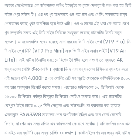
বছরের সেপ্টেমবারে এক জাঁকজমক লঞ্চিং ইভেন্টের মাধ্যমে দেশব্যাপী লঞ্চ করা হয় ভিটি
নাইন প্রো মাউস টি। এর পর খুব অল্পসময়ে গুন গত মান এবং গেমিং সক্ষমতার জন্য
গেমারদের কাছে খুবই জনপ্রিয় হয়ে উঠে এটি। গুন ও মানের এই ধারা কে বজায় রেখে
খুব সম্প্রতি সময়ে এই ভিটি নাইন সিরিজে সংযুক্ত হয়েছে মাউসটির তিনটি নতুন
মডেল। এ মডেলগুলির মধ্যে রয়েছে সাদা রঙয়ের ভি টি নাইন প্রো (VT9 Pro), ভি
টি নাইন প্রো মিনি (VT9 Pro Mini) এবং ভি টি নাইন এয়ার লাইট (VT9 Air
Lite)। এই মাউস তিনটির সবচেয়ে বিশেষ বৈশিষ্ট্য হলো এগুলি তে ব্যবহৃত 4K
ওয়্যারলেস গেমিং টেকনোলজি। র‍্যাপো ভি ২ এম ওয়্যারলেস রিসিভার ব্যাবহার করে
এই মডেল গুলি 4,000Hz এর পোলিং রেট সহ প্রতি সেকেন্ডে কম্পিউটারকে ৪০০০
বার তার অবস্থান রিপোর্ট করতে সক্ষম। এছাড়াও মাউসগুলো ৫০ ডিপিআই থেকে
২৬০০০ ডিপিআই পর্যন্ত বিস্তৃত ডিপিআই সেটিংস অফার করে। এই মাউসটির
রেসপন্স টাইম মাত্র ০.২৫ মিলি সেকেন্ড এবং মাউসগুলি তে ব্যাবহার করা হয়েছে
এডভ্যান্স PAW3398 মডেলের গেম অপটিকাল ইঞ্জিন এবং অন বোর্ড মেমোরি
ফিচার, যা গেম এর সময় মাউস এর কার্যক্ষমতা কে রাখে সর্বোচ্চ। মাউসগুলির ৮০০ এম
এ এইচ এর ব্যাটারি দেয় লম্বা চার্জিং ব্যাকআপ। কাস্টমাইজেশন এর জন্য এই মাউস