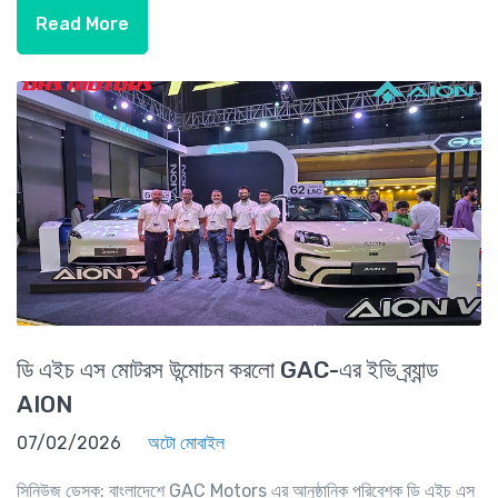
Read More
ডি এইচ এস মোটরস উন্মোচন করলো GAC-এর ইভি ব্র্যান্ড
AION
07/02/2026
অটো মোবাইল
সিনিউজ ডেস্ক: বাংলাদেশে GAC Motors এর আনুষ্ঠানিক পরিবেশক ডি এইচ এস