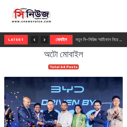
নতুন ৫জি মাস্টার ফোন আনছে ইনফিনিক্স
মোবাইল
নতুন সি-সিরিজ স্মার্টফোন নিয়ে আসছে রিয়েলমি
LATEST
অটো মোবাইল
Total 64 Posts