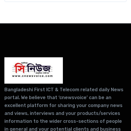
Bangladeshi First ICT & Telecom related daily News
portal. We believe that ‘cnewsvoice’ can be an
excellent platform for sharing your company news
and views, interviews and your products/services
information to the wider cross-sections of people
in general and your potential clients and business