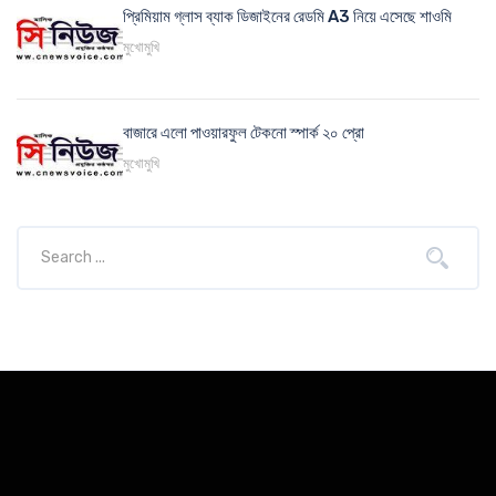
প্রিমিয়াম গ্লাস ব্যাক ডিজাইনের রেডমি A3 নিয়ে এসেছে শাওমি
মুখোমুখি
বাজারে এলো পাওয়ারফুল টেকনো স্পার্ক ২০ প্রো
মুখোমুখি