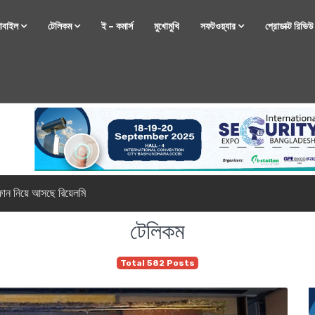
োবাইল
টেলিকম
ই – কমার্স
মুখোমুখি
সফটওয়্যার
প্রোডাক্ট রিভি
্টফোন নিয়ে আসছে রিয়েলমি
টেলিকম
Total 582 Posts