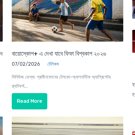
োন
বায়োস্কোপ+ এ দেখা যাবে ফিফা বিশ্বকাপ ২০২৬
07/02/2026
টেলিকম
সিনিউজ ডেস্ক: গ্রামীণফোনের টেলকো-অ্যাগনস্টিক অ্যাগ্রিগেটর
ই
প্ল্যাটফর্ম...
চ
Read More