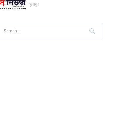
মুখোমুখি