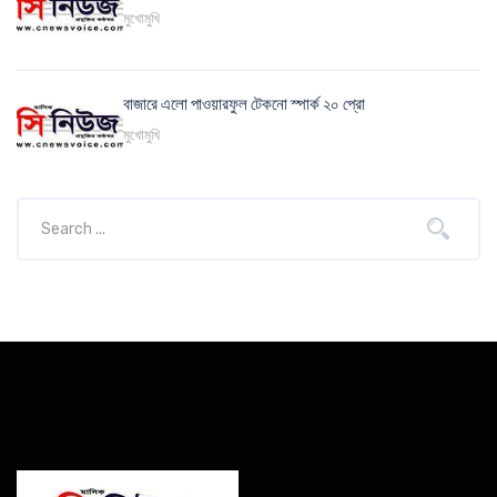
মুখোমুখি
বাজারে এলো পাওয়ারফুল টেকনো স্পার্ক ২০ প্রো
মুখোমুখি