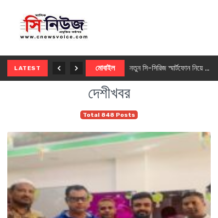
নতুন ৫জি মাস্টার ফোন আনছে ইনফিনিক্স
মোবাইল
নতুন সি-সিরিজ স্মার্টফোন নিয়ে আসছে রিয়েলমি
LATEST
দেশীখবর
Total 848 Posts