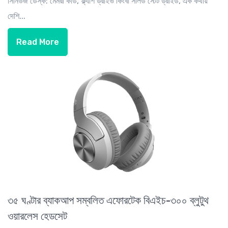
সিনিউজ ডেস্ক: মেমরী কার্ড, ফ্ল্যাশ ড্রাইভ কিংবা সলিড স্টেট ড্রাইড, এক কথায়
দেশি...
Read More
৩৫ ঘণ্টার ব্যাকআপ সম্বলিত এফোরটেক বিএইচ-৩০০ ব্লুটুথ
ওয়ারলেস হেডসেট