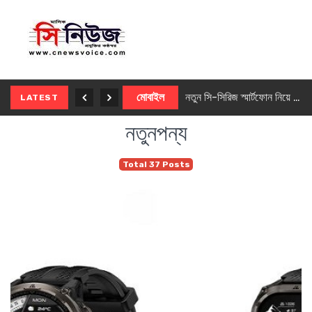
নতুন ৫জি মাস্টার ফোন আনছে ইনফিনিক্স
মোবাইল
নতুন সি-সিরিজ স্মার্টফোন নিয়ে আসছে রিয়েলমি
LATEST
নতুনপন্য
Total 37 Posts