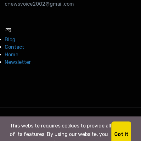
cnewsvoice2002@gmail.com
মেনু
Blog
Contact
Home
Newsletter
© 2026
সি নিউজ
. All right Reserved
This website requires cookies to provide all
Got it
of its features. By using our website, you