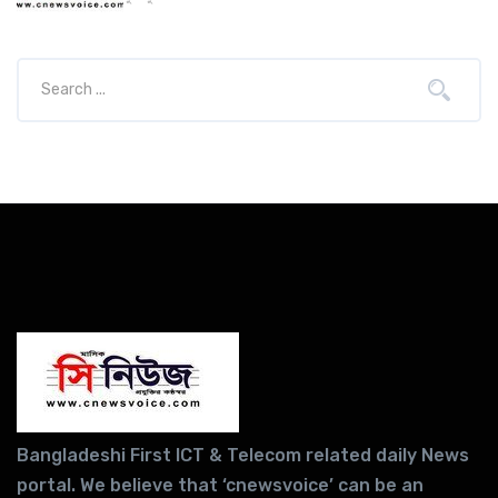
Bangladeshi First ICT & Telecom related daily News
portal. We believe that ‘cnewsvoice’ can be an