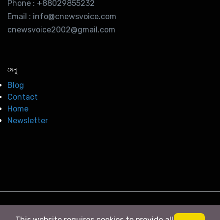
Phone : +88029855232
Email : info@cnewsvoice.com
cnewsvoice2002@gmail.com
মেনু
Blog
Contact
Home
Newsletter
© 2026
সি নিউজ
. All right Reserved
This website requires cookies to provide all