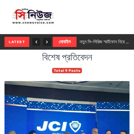
নতুন ৫জি মাস্টার ফোন আনছে ইনফিনিক্স
মোবাইল
নতুন সি-সিরিজ স্মার্টফোন নিয়ে আসছে রিয়েলমি
LATEST
বিশেষ প্রতিবেদন
Total 9 Posts