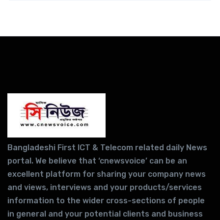
Bangladeshi First ICT & Telecom related daily News
portal. We believe that ‘cnewsvoice’ can be an
excellent platform for sharing your company news
and views, interviews and your products/services
information to the wider cross-sections of people
in general and your potential clients and business