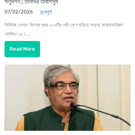
সল্যুশন : তানভির তাবাসসুম
07/02/2026
মুখোমুখি
সিনিউজ ডেস্ক: বিশ্বের প্রায় ২০৩টির বেশি দেশে ছড়িয়ে পড়েছে করোনাভাইরাস
কোভিড-১৯।...
Read More