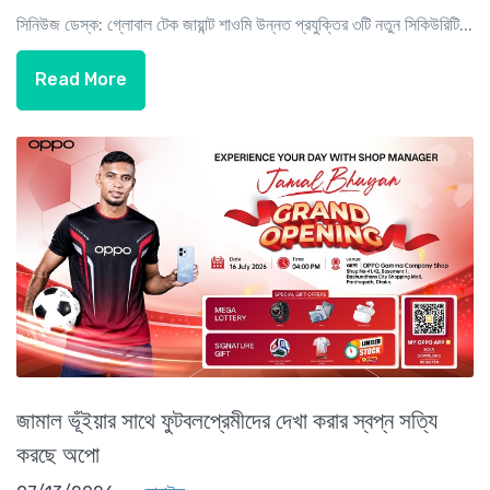
সিনিউজ ডেস্ক: গ্লোবাল টেক জায়ান্ট শাওমি উন্নত প্রযুক্তির ৩টি নতুন সিকিউরিটি...
Read More
জামাল ভূঁইয়ার সাথে ফুটবলপ্রেমীদের দেখা করার স্বপ্ন সত্যি
করছে অপো