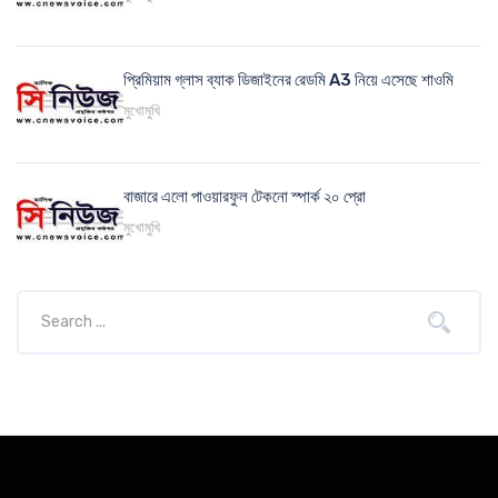
প্রিমিয়াম গ্লাস ব্যাক ডিজাইনের রেডমি A3 নিয়ে এসেছে শাওমি
মুখোমুখি
বাজারে এলো পাওয়ারফুল টেকনো স্পার্ক ২০ প্রো
মুখোমুখি