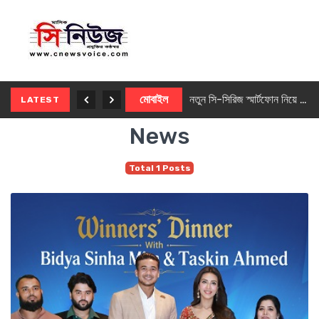
নতুন ৫জি মাস্টার ফোন আনছে ইনফিনিক্স
মোবাইল
নতুন সি-সিরিজ স্মার্টফোন নিয়ে আসছে রিয়েলমি
LATEST
News
Total 1 Posts