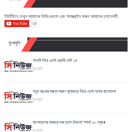
ইউটিউবে দেখুন আমাদের ভিডিওগুলো এবং সাবস্ক্রাইব করুন আমাদের চ্যানেলটি:
মুখোমুখি
শাওমি নিয়ে এলো রেডমি নোট ১৪
মুখোমুখি
নতুন বছরের শুরুতে দারুণ মূল্যছাড় নিয়ে এলো অনার বাংলাদেশ
মুখোমুখি
বাংলাদেশের বাজারে লঞ্চ হলো টেকনো স্পার্ক ২০ প্রো+
মুখোমুখি