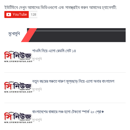
ইউটিউবে দেখুন আমাদের ভিডিওগুলো এবং সাবস্ক্রাইব করুন আমাদের চ্যানেলটি:
মুখোমুখি
শাওমি নিয়ে এলো রেডমি নোট ১৪
মুখোমুখি
নতুন বছরের শুরুতে দারুণ মূল্যছাড় নিয়ে এলো অনার বাংলাদেশ
মুখোমুখি
বাংলাদেশের বাজারে লঞ্চ হলো টেকনো স্পার্ক ২০ প্রো+
মুখোমুখি