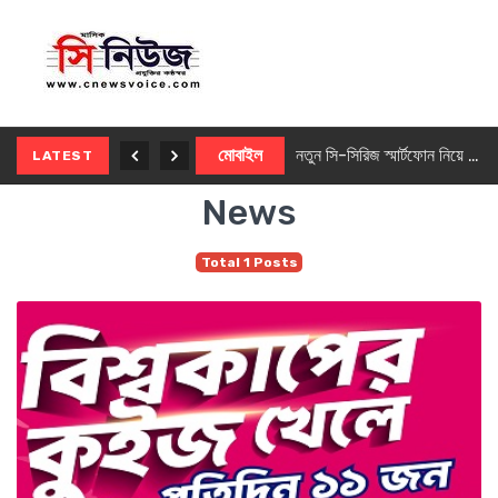
নতুন ৫জি মাস্টার ফোন আনছে ইনফিনিক্স
মোবাইল
নতুন সি-সিরিজ স্মার্টফোন নিয়ে আসছে রিয়েলমি
LATEST
News
Total 1 Posts