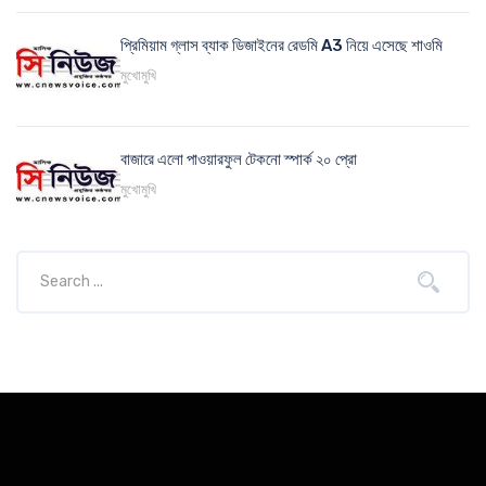
প্রিমিয়াম গ্লাস ব্যাক ডিজাইনের রেডমি A3 নিয়ে এসেছে শাওমি
মুখোমুখি
বাজারে এলো পাওয়ারফুল টেকনো স্পার্ক ২০ প্রো
মুখোমুখি