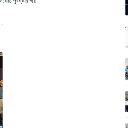
র্বোচ্চ পুরস্কার জয়
..