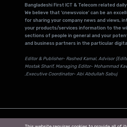
Bangladeshi First ICT & Telecom related daily
We believe that ‘cnewsvoice’ can be an excel
for sharing your company news and views, in
your products/services information to the w
sections of people in general and your potent
and business partners in the particular digita
Editor & Publisher- Rashed Kamal, Advisor (Edito
Mostak Sharif, Managing Editor- Mohammad Ka
,Executive Coordinator- Abi Abdullah Sabuj
© 2026
সি নিউজ
. All right Reserved
This website requires cookies to provide all of i