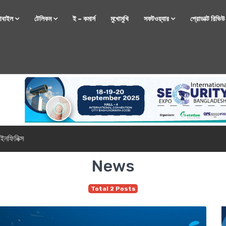
োবাইল
টেলিকম
ই – কমার্স
মুখোমুখি
সফটওয়্যার
প্রোডাক্ট রিভি
্টফোন নিয়ে আসছে রিয়েলমি
News
Total 2 Posts