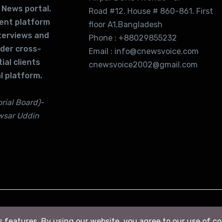
 News portal.
Road #12. House # 860-861. First
lent platform
floor A1,Bangladesh
terviews and
Phone : +88029855232
ider cross-
Email : info@cnewsvoice.com
ial clients
cnewsvoice2002@gmail.com
l platform.
rial Board)-
wsar Uddin
ts features. By using our website, you agree to our use of c