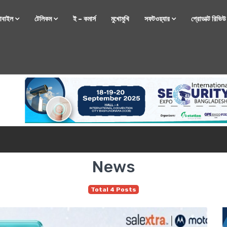
োবাইল
টেলিকম
ই – কমার্স
মুখোমুখি
সফটওয়্যার
প্রোডাক্ট রিভি
্টফোন নিয়ে আসছে রিয়েলমি
News
Total 4 Posts