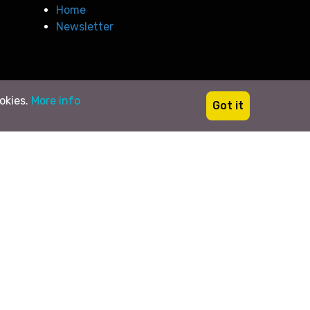
Home
Newsletter
ookies.
More info
Got it