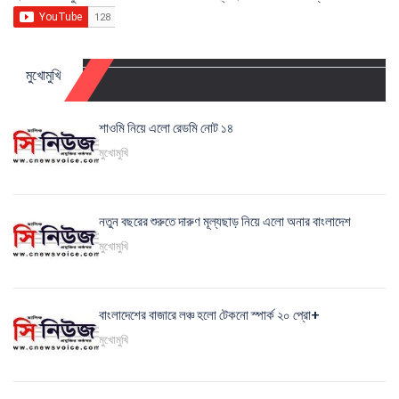
মুখোমুখি
শাওমি নিয়ে এলো রেডমি নোট ১৪
মুখোমুখি
নতুন বছরের শুরুতে দারুণ মূল্যছাড় নিয়ে এলো অনার বাংলাদেশ
মুখোমুখি
বাংলাদেশের বাজারে লঞ্চ হলো টেকনো স্পার্ক ২০ প্রো+
মুখোমুখি