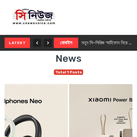
নতুন ৫জি মাস্টার ফোন আনছে ইনফিনিক্স
মোবাইল
নতুন সি-সিরিজ স্মার্টফোন নিয়ে আসছে রিয়েলমি
LATEST
News
Total 1 Posts