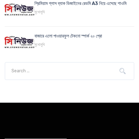
প্রিমিয়াম গ্লাস ব্যাক ডিজাইনের রেডমি A3 নিয়ে এসেছে শাওমি
মুখোমুখি
বাজারে এলো পাওয়ারফুল টেকনো স্পার্ক ২০ প্রো
মুখোমুখি