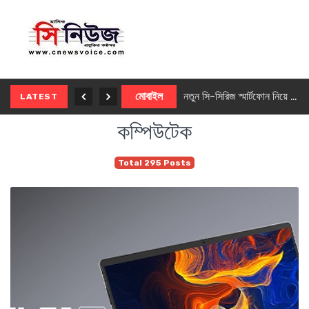
নতুন ৫জি মাস্টার ফোন আনছে ইনফিনিক্স
মোবাইল
নতুন সি-সিরিজ স্মার্টফোন নিয়ে আসছে রিয়েলমি
LATEST
কম্পিউটেক
Total 295 Posts