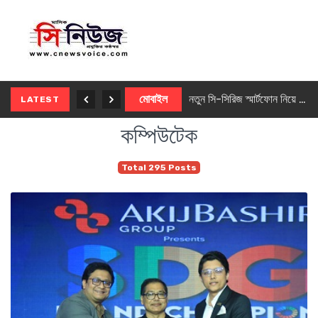
নতুন ৫জি মাস্টার ফোন আনছে ইনফিনিক্স
মোবাইল
নতুন সি-সিরিজ স্মার্টফোন নিয়ে আসছে রিয়েলমি
LATEST
কম্পিউটেক
Total 295 Posts