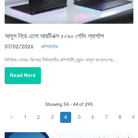
আসুস নিয়ে এলো আরটিএক্স ৫০৯০ গেমিং ল্যাপটপ
07/02/2026
কম্পিউটেক
সিনিউজ ডেস্ক: বিশ্বের শীর্ষস্থানীয় কম্পিউটিং ব্র্যান্ড আসুস বাংলাদেশের...
Read More
Showing 34 - 44 of 295
‹
1
2
3
4
5
6
7
8
9