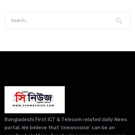
Bangladeshi First ICT & Telecom related daily News
portal. We believe that ‘cnewsvoice’ can be an