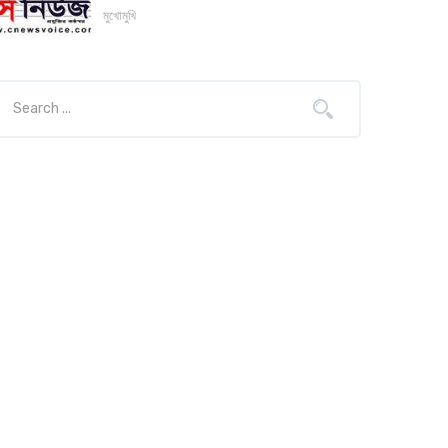
মুখোমুখি