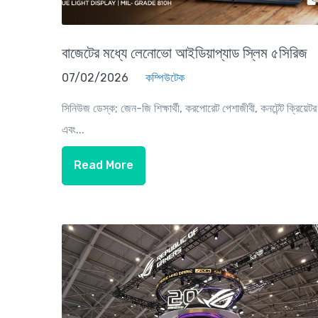
বাজেটের মধ্যে লেনোভো আইডিয়াপ্যাড স্লিম ৫সিরিজ
07/02/2026
কম্পিউটেক
সিনিউজ ডেস্ক; জেন-জি শিক্ষার্থী, করপোরেট পেশাজীবী, কনটেন্ট ক্রিয়েটর
এবং...
Read More