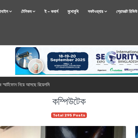
োবাইল
টেলিকম
ই – কমার্স
মুখোমুখি
সফটওয়্যার
প্রোডাক্ট রিভি
্টফোন নিয়ে আসছে রিয়েলমি
কম্পিউটেক
Total 295 Posts