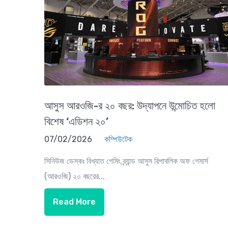
আসুস আরওজি-র ২০ বছর: উদ্যাপনে উন্মোচিত হলো
বিশেষ ‘এডিশন ২০’
07/02/2026
কম্পিউটেক
সিনিউজ ডেস্কঃ বিখ্যাত গেমিং ব্র্যান্ড আসুস রিপাবলিক অফ গেমার্স
(আরওজি) ২০ বছরের...
Read More